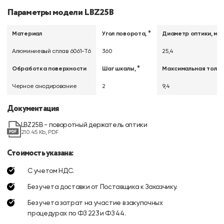
Параметры модели LBZ25B
Материал
Угол поворота, °
Диаметр оптики, мм
Алюминиевый сплав 6061-Т6
360
25,4
Обработка поверхности
Шаг шкалы, °
Максимальная толщи
Черное анодирование
2
9,4
Документация
LBZ25B - поворотный держатель оптики
210.45 Kb, PDF
Стоимость указана:
С учетом НДС.
Без учета доставки от Поставщика к Заказчику.
Без учета затрат на участие в закупочных
процедурах по ФЗ 223 и ФЗ 44.