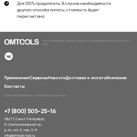
Для 100% предоплаты. В случае необходимости
другого способа оплаты, стоимость будет
пересчитана.
ООО «Специальные Системы. Фотоника» официальный дистрибьютор в России и
ЕАЭС
Применения
Сервисы
Новости
Доставка и оплата
Компания
Контакты
Политика обработки персональных данных
+7 (800) 505-25-16
195277, Санкт-Петербург,
Б. Сампсониевский пр.,
д. 64, лит. Е, пом. 2-Н
info@omtools-lab.ru