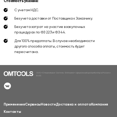
Стоимость указана:
С учетом НДС.
Без учета доставки от Поставщика к Заказчику.
Без учета затрат на участие в закупочных
процедурах по ФЗ 223 и ФЗ 44.
Для 100% предоплаты. В случае необходимости
другого способа оплаты, стоимость будет
пересчитана.
ООО «Специальные Системы. Фотоника» официальный дистрибьютор в России и
ЕАЭС
Применения
Сервисы
Новости
Доставка и оплата
Компания
Контакты